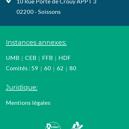
10 Rue Porte de Crouy APPT 3
02200 - Soissons
Instances annexes:
UMB
CEB
FFB
HDF
Comités :
59
60
62
80
Juridique:
Mentions légales