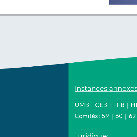
Instances annexes
UMB
CEB
FFB
H
Comités :
59
60
62
Juridique: