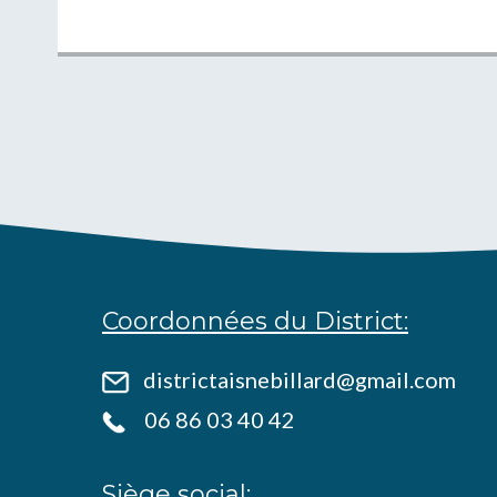
Coordonnées du District:
districtaisnebillard@gmail.com
06 86 03 40 42
Siège social: