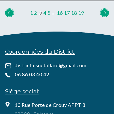
1
2
4
5
16
17
18
19
3
…
Coordonnées du District:
districtaisnebillard@gmail.com
06 86 03 40 42
Siège social:
10 Rue Porte de Crouy APPT 3
02200 - Soissons